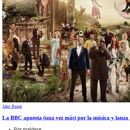
Jake Bugg
La BBC apuesta (una vez más) por la música y lanza 
Por maldere