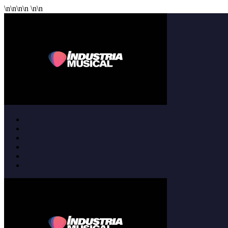
\n
\n
\n
\n
\n
\n