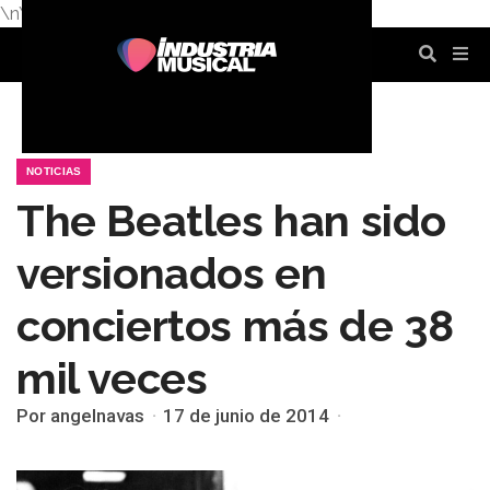
\n
\n
\n
\n
\n
\n
NOTICIAS
The Beatles han sido
versionados en
conciertos más de 38
mil veces
Por angelnavas
17 de junio de 2014