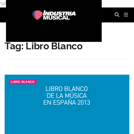
\n
\n
\n
\n
\n
\n
Tag: Libro Blanco
LIBRO BLANCO