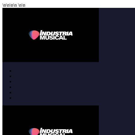
\n
\n
\n
\n
\n
\n