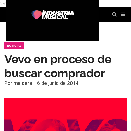
\n
\n
\n
\n
\n
\n
NOTICIAS
Vevo en proceso de
buscar comprador
Por maldere
6 de junio de 2014