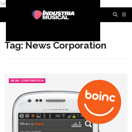
\n
\n
\n
\n
\n
\n
Tag: News Corporation
NEWS CORPORATION