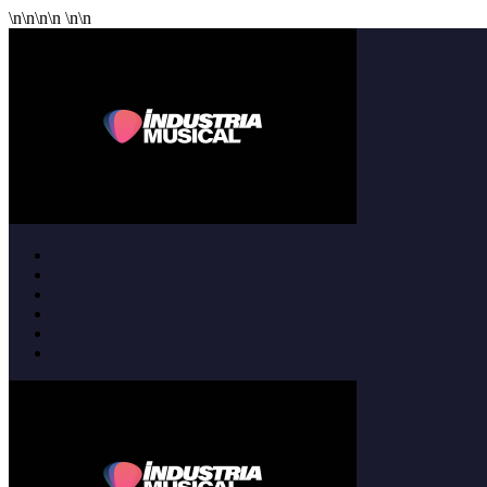
\n
\n
\n
\n
\n
\n