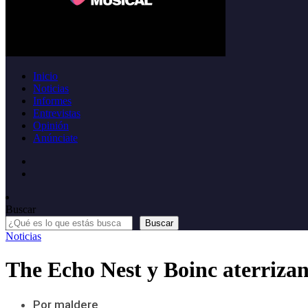
Inicio
Noticias
Informes
Entrevistas
Opinión
Anúnciate
Buscar
Buscar
Noticias
The Echo Nest y Boinc aterriza
Por maldere