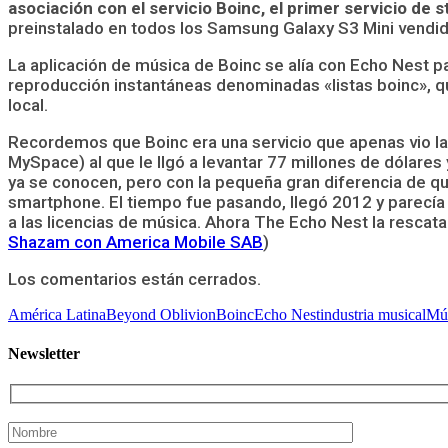
asociación con el servicio Boinc, el primer servicio de 
preinstalado en todos los Samsung Galaxy S3 Mini vendid
La aplicación de música de Boinc se alía con Echo Nest pa
reproducción instantáneas denominadas «listas boinc», q
local.
Recordemos que Boinc era una servicio que apenas vio la 
MySpace) al que le llgó a levantar 77 millones de dólares
ya se conocen, pero con la pequeña gran diferencia de qu
smartphone. El tiempo fue pasando, llegó 2012 y parecía 
a las licencias de música. Ahora The Echo Nest la resc
Shazam con America Mobile SAB
)
Los comentarios están cerrados.
América Latina
Beyond Oblivion
Boinc
Echo Nest
industria musical
Mú
Newsletter