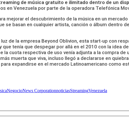
streaming de música gratuito e ilimitado dentro de un dis
os en Venezuela por parte de la operadora Telefónica Mov
ra mejorar el descubrimiento de la música en un mercado lo
ue se basan en cualquier artista, canción o álbum dentro 
luz de la empresa Beyond Oblivion, esta start-up con resp
 y que tenía que despegar por allá en el 2010 con la idea 
e la cuota respectiva de uso venía adjunta a la compra de
más muerta que viva, incluso llegó a declararse en quiebr
ata para expandirse en el mercado Latinoamericano como e
sica
Negocio
News Corporation
noticias
Streaming
Venezuela