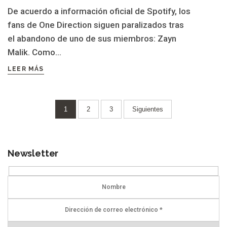
De acuerdo a información oficial de Spotify, los
fans de One Direction siguen paralizados tras
el abandono de uno de sus miembros: Zayn
Malik. Como...
LEER MÁS
Paginación
1
2
3
Siguientes
de
entradas
Newsletter