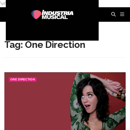
\n
\n
\n
\n
\n
\n
Tag: One Direction
ONE DIRECTION