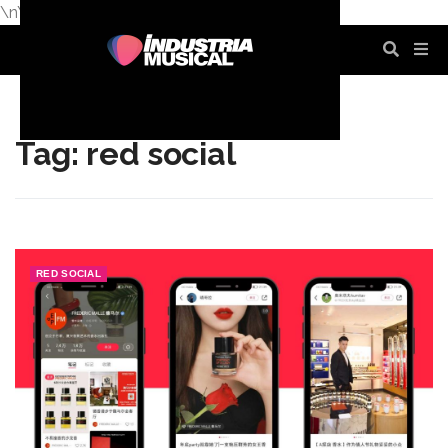
\n
\n
\n
\n
\n
\n
Tag: red social
RED SOCIAL