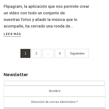
Flipagram, la aplicación que nos permite crear
un vídeo con todo un conjunto de
nuestras fotos y añadir la música que lo
acompañe, ha cerrado una ronda de...
LEER MÁS
Paginación
1
2
…
4
Siguientes
de
entradas
Newsletter