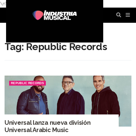
\n
\n
\n
\n
\n
\n
Tag: Republic Records
REPUBLIC RECORDS
Universal lanza nueva división
Universal Arabic Music