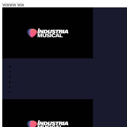
\n
\n
\n
\n
\n
\n