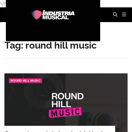
\n
\n
\n
\n
\n
\n
Tag: round hill music
ROUND HILL MUSIC