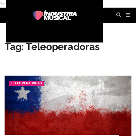
\n
\n
\n
\n
\n
\n
Tag: Teleoperadoras
TELEOPERADORAS