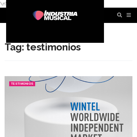
\n
\n
\n
\n
\n
\n
Tag: testimonios
TESTIMONIOS