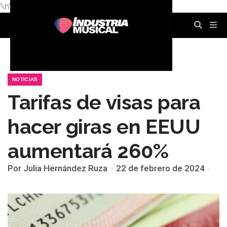
\n
\n
\n
\n
\n
\n
NOTICIAS
Tarifas de visas para
hacer giras en EEUU
aumentará 260%
Por Julia Hernández Ruza
22 de febrero de 2024