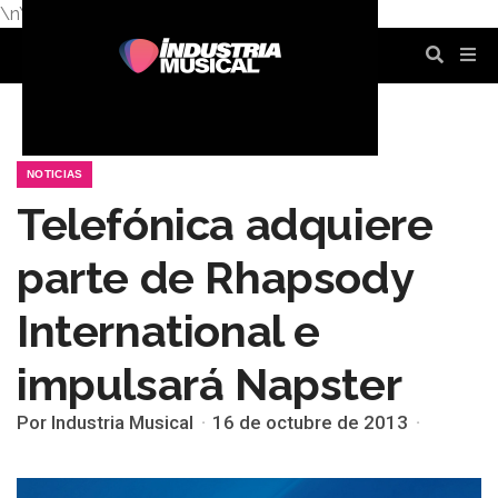
\n
\n
\n
\n
\n
\n
NOTICIAS
Telefónica adquiere
parte de Rhapsody
International e
impulsará Napster
Por Industria Musical
16 de octubre de 2013