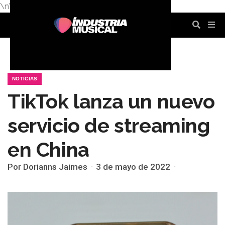
\n
\n
\n
\n
\n
\n
NOTICIAS
TikTok lanza un nuevo
servicio de streaming
en China
Por Dorianns Jaimes
3 de mayo de 2022