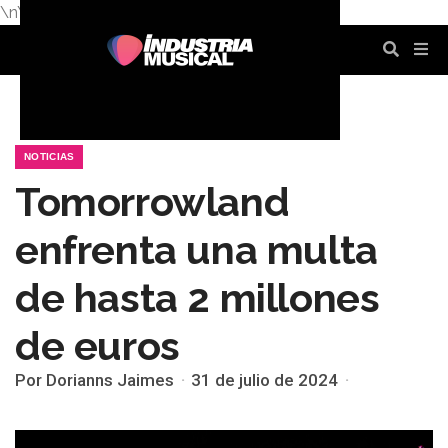
\n
\n
\n
\n
\n
\n
NOTICIAS
Tomorrowland
enfrenta una multa
de hasta 2 millones
de euros
Por Dorianns Jaimes
31 de julio de 2024