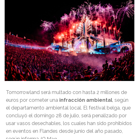
Tomorrowland será multado con hasta 2 millones de
euros por cometer una
infracción ambiental
, según
el departamento ambiental local. El festival belga, que
concluyó el domingo 28 de julio, será penalizado por
usar vasos desechables, los cuales han sido prohibidos
en eventos en Flandes desde junio del año pasado,
según informa
IQ Mag
.