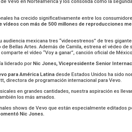
 de Vevo en Norteamérica y los consolida como la segunda
onales ha crecido significativamente entre los consumidor
e vídeos con más de 500 millones de reproducciones m
audiencia mexicana tres “videoestrenos” de tres gigantes 
io de Bellas Artes. Además de Camila, estrena el védeo de s
comparte el vídeo “Voy a ganar”, canción oficial de México
ía liderado por
Nic Jones, Vicepresidente Senior Internac
evo para América Latina
desde Estados Unidos ha sido no
tt, directora de programación internacional para Vevo.
les en grandes cantidades, nuestra aspiración es llevar e
 también los más amados.
iginales shows de Vevo que están especialmente editados 
omentó Nic Jones.