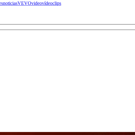
es
noticias
VEVO
video
vídeoclips