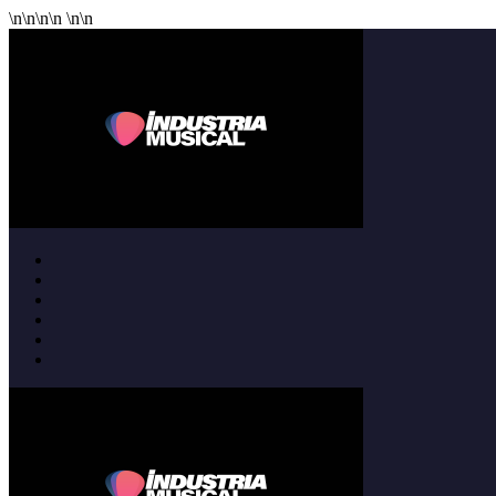
\n
\n
\n
\n
\n
\n