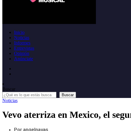
Inicio
Noticias
Informes
Entrevistas
Opinión
Anúnciate
Buscar
Buscar
Noticias
Vevo aterriza en Mexico, el se
Por angelnavas