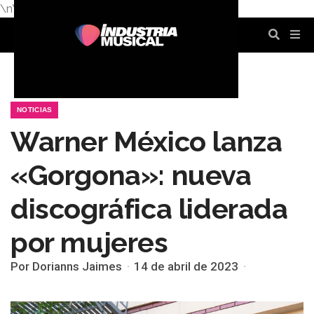
\n
\n
\n
\n
\n
\n
NOTICIAS
Warner México lanza
«Gorgona»: nueva
discográfica liderada
por mujeres
Por Dorianns Jaimes
14 de abril de 2023