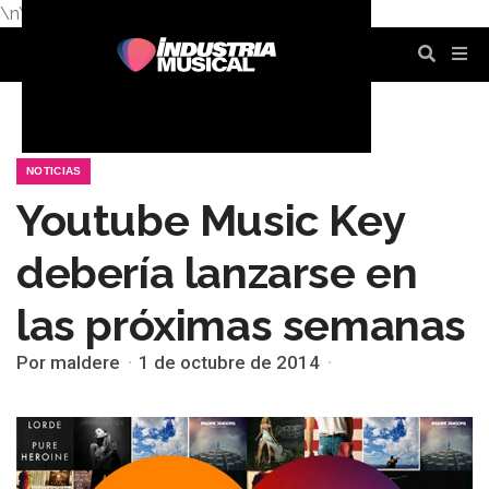
\n
\n
\n
\n
\n
\n
NOTICIAS
Youtube Music Key
debería lanzarse en
las próximas semanas
Por maldere
1 de octubre de 2014