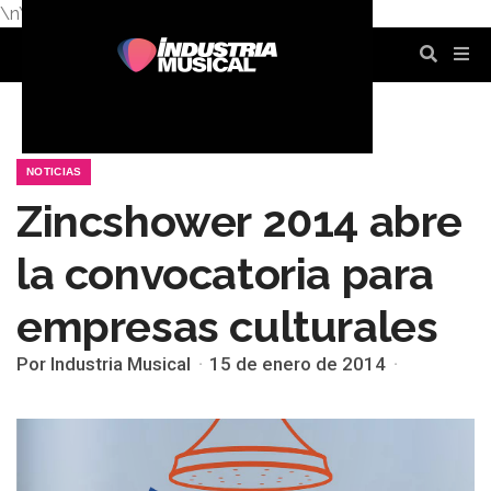
\n
\n
\n
\n
\n
\n
NOTICIAS
Zincshower 2014 abre
la convocatoria para
empresas culturales
Por Industria Musical
15 de enero de 2014