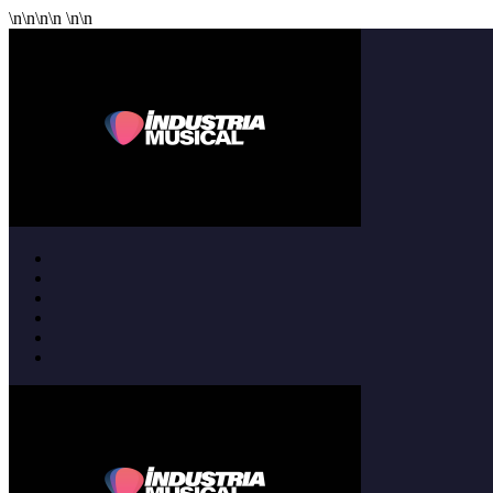
\n
\n
\n
\n
\n
\n