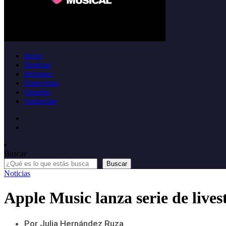
Inicio
Noticias
Informes
Entrevistas
Opinión
Anúnciate
Buscar
Buscar
Noticias
Apple Music lanza serie de live
Por Julia Hernández Ruza