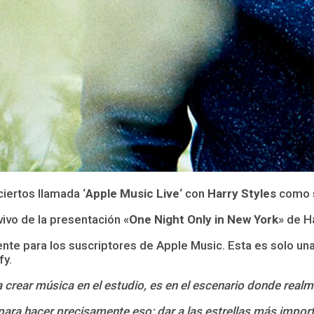
iertos llamada ‘
Apple Music Live
‘ con
Harry Styles
como s
ivo de la presentación «
One Night Only in New York
» de H
ente para los suscriptores de Apple Music. Esta es solo un
fy.
 crear música en el estudio, es en el escenario donde real
para hacer precisamente eso: dar a las estrellas más impor