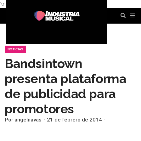
\n
\n
\n
\n
\n
\n
NOTICIAS
Bandsintown
presenta plataforma
de publicidad para
promotores
Por angelnavas
21 de febrero de 2014