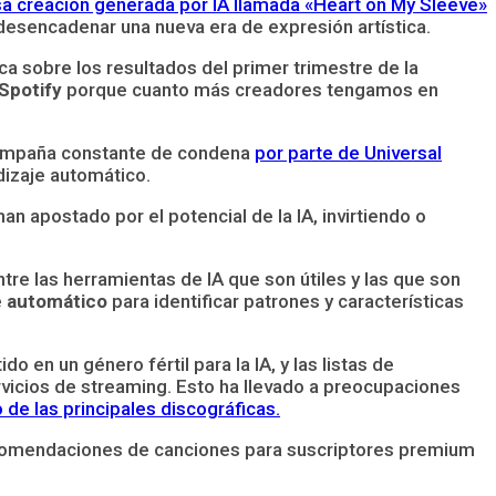
lsa creación generada por IA llamada «Heart on My Sleeve»
y desencadenar una nueva era de expresión artística.
ca sobre los resultados del primer trimestre de la
Spotify
porque cuanto más creadores tengamos en
a campaña constante de condena
por parte de Universal
dizaje automático.
apostado por el potencial de la IA, invirtiendo o
ntre las herramientas de IA que son útiles y las que son
e automático
para identificar patrones y características
o en un género fértil para la IA, y las listas de
rvicios de streaming. Esto ha llevado a preocupaciones
de las principales discográficas.
 recomendaciones de canciones para suscriptores premium