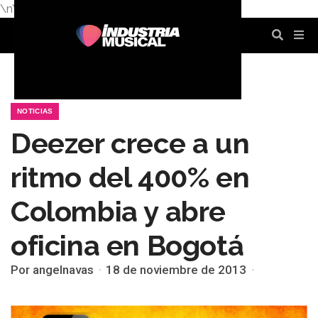
\n
\n
\n
\n
\n
\n
NOTICIAS
Deezer crece a un
ritmo del 400% en
Colombia y abre
oficina en Bogotá
Por angelnavas
18 de noviembre de 2013