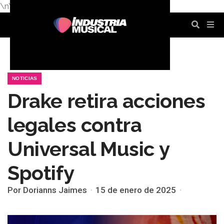
\n
\n
\n
\n
\n
\n
NOTICIAS
Drake retira acciones
legales contra
Universal Music y
Spotify
Por Dorianns Jaimes
15 de enero de 2025