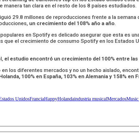
e manera tan clara en el resto de los 8 países estudiados.
nsiguió 29.8 millones de reproducciones frente a la semana
roducciones,
un crecimiento del 108% año a año
.
populares en Spotify es delicado asegurar que esta es una
 es que el crecimiento de consumo Spotify en los Estados 
l,
el estudio encontró un crecimiento del 100% entre la
 en los diferentes mercados y no un hecho aislado, encont
 Holanda, 100% en España, 103% en Alemania y 158% en F
Estados Unidos
Francia
Happy
Holanda
industria musical
Mercados
Music