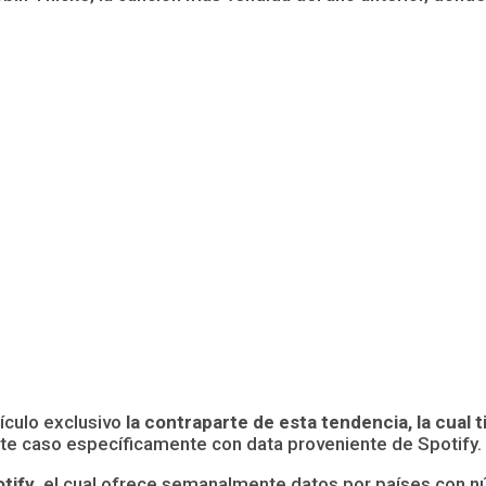
ículo exclusivo
la contraparte de esta tendencia, la cual 
este caso específicamente con data proveniente de Spotify.
tify
, el cual ofrece semanalmente datos por países con n