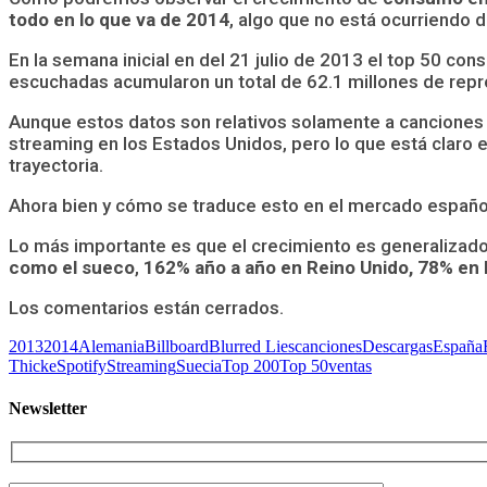
todo en lo que va de 2014
, algo que no está ocurriendo d
En la semana inicial en del 21 julio de 2013 el top 50 co
escuchadas acumularon un total de 62.1 millones de rep
Aunque estos datos son relativos solamente a canciones 
streaming en los Estados Unidos, pero lo que está claro
trayectoria.
Ahora bien y cómo se traduce esto en el mercado españo
Lo más importante es que el crecimiento es generalizado
como el sueco
,
162% año a año en Reino Unido, 78% en
Los comentarios están cerrados.
2013
2014
Alemania
Billboard
Blurred Lies
canciones
Descargas
España
Thicke
Spotify
Streaming
Suecia
Top 200
Top 50
ventas
Newsletter