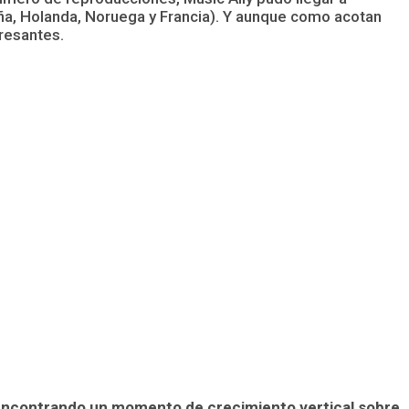
ña, Holanda, Noruega y Francia). Y aunque como acotan
resantes.
encontrando un momento de crecimiento vertical sobre