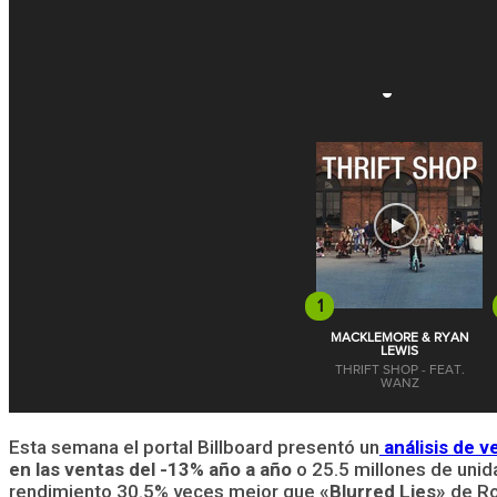
Esta semana el portal Billboard presentó un
análisis de 
en las ventas del -13% año a año
o 25.5 millones de unid
rendimiento 30.5% veces mejor que
«Blurred Lies»
de Ro