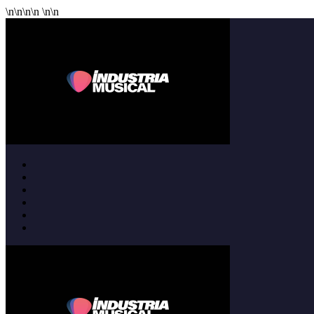
\n
\n
\n
\n
\n
\n