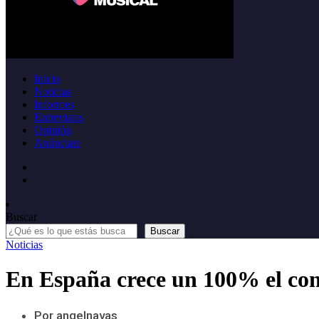
Inicio
Noticias
Informes
Entrevistas
Opinión
Anúnciate
Buscar
Buscar
Noticias
En España crece un 100% el con
Por angelnavas