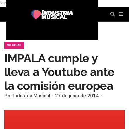
\n
\n
\n
\n
\n
\n
NOTICIAS
IMPALA cumple y
lleva a Youtube ante
la comisión europea
Por Industria Musical
27 de junio de 2014