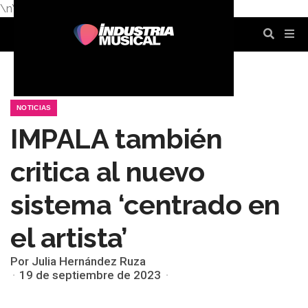
\n
\n
\n
\n
\n
\n
NOTICIAS
IMPALA también
critica al nuevo
sistema ‘centrado en
el artista’
Por Julia Hernández Ruza
19 de septiembre de 2023