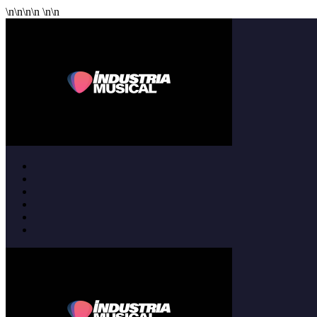
\n
\n
\n
\n
\n
\n