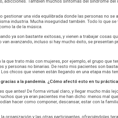
to, adicciones. También muchos síntomas del síndrome del 
 gestionar una vida equilibrada donde las personas no se aí
misma industria. Mucha inseguridad también. Todo lo que se 
como la de la música.
ndo ya son bastante exitosas, y vienen a trabajar cosas que
do van avanzando, incluso si hay mucho éxito, se presentan
en la que trato más con mujeres, por ejemplo, el grupo que 
res y personas no binarias. De resto mis pacientes son bast
 Los chicos que vienen están llegando en una etapa más te
 gracias a la pandemia. ¿Cómo afectó esto en tu práctica
es que antes! De forma virtual claro, y llegar mucho más l
 muchos que ya eran pacientes me han dicho: menos mal que
dían hacer como componer, descansar, estar con la familia,
n la organización y las otras participantes, ofreciéndoles t