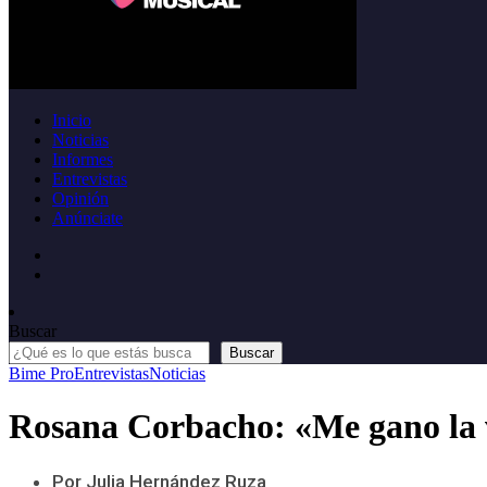
Inicio
Noticias
Informes
Entrevistas
Opinión
Anúnciate
Buscar
Buscar
Bime Pro
Entrevistas
Noticias
Rosana Corbacho: «Me gano la v
Por Julia Hernández Ruza