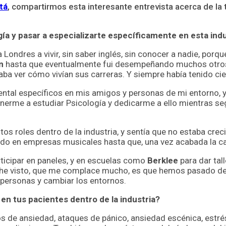
tá
, compartirmos esta interesante entrevista acerca de la 
a y pasar a especializarte específicamente en esta indu
a Londres a vivir, sin saber inglés, sin conocer a nadie, por
n
hasta que eventualmente fui desempeñando muchos otros r
ba ver cómo vivían sus carreras. Y siempre había tenido ciert
al específicos en mis amigos y personas de mi entorno, y m
erme a estudiar Psicología y dedicarme a ello mientras seg
os roles dentro de la industria, y sentía que no estaba cr
do en empresas musicales hasta que, una vez acabada la car
ticipar en paneles, y en escuelas como
Berklee
para dar tal
 he visto, que me complace mucho, es que hemos pasado de
 personas y cambiar los entornos.
n tus pacientes dentro de la industria?
os de ansiedad, ataques de pánico, ansiedad escénica, estr