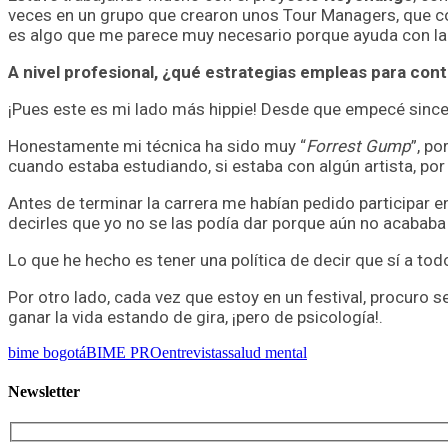
veces en un grupo que crearon unos Tour Managers, que c
es algo que me parece muy necesario porque ayuda con la
A nivel profesional, ¿qué estrategias empleas para con
¡Pues este es mi lado más hippie! Desde que empecé since
Honestamente mi técnica ha sido muy “
Forrest Gump
”, p
cuando estaba estudiando, si estaba con algún artista, po
Antes de terminar la carrera me habían pedido participar e
decirles que yo no se las podía dar porque aún no acababa 
Lo que he hecho es tener una política de decir que sí a tod
Por otro lado, cada vez que estoy en un festival, procuro 
ganar la vida estando de gira, ¡pero de psicología!.
bime bogotá
BIME PRO
entrevistas
salud mental
Newsletter