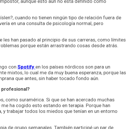
impostor, aunque esto aún no está definido como
slen?, cuando no tienen ningún tipo de relación fuera de
vería en una consulta de psicología normal, pero
 les han pasado al principio de sus carreras, como límites
 problemas porque están arrastrando cosas desde atrás.
tengo con
Spotify
en los países nórdicos son para un
ante mixtos, lo cual me da muy buena esperanza, porque las
mprana que antes, sin haber tocado fondo aún.
 profesional?
ejos, como suramérica. Si que se han acercado muchas
 me ha cogido esto estando en terapia. Porque han
 y trabajar todos los miedos que tenían en un entorno
erapia de grupo semanales. También participé un par de