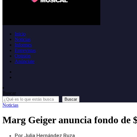
Inicio
Noticias
Informes
Entrevistas
Opinión
Anúnciate
Buscar
Buscar
Noticias
Marg Geiger anuncia fondo de $
Por Julia Hernández Ruza