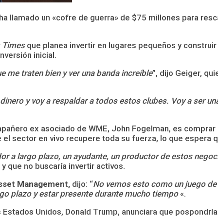
a llamado un «cofre de guerra» de $75 millones para resc
 Times
que planea invertir en lugares pequeños y construir
versión inicial.
e me traten bien y ver una banda increíble
”, dijo Geiger, q
inero y voy a respaldar a todos estos clubes. Voy a ser una 
mpañero ex asociado de WME, John Fogelman, es comprar a
 el sector en vivo recupere toda su fuerza, lo que espera
or a largo plazo, un ayudante, un productor de estos negoci
y que no buscaría invertir activos.
 Asset Management,
dijo: “
No vemos esto como un juego de 
argo plazo y estar presente durante mucho tiempo
«.
os Estados Unidos, Donald Trump, anunciara que pospondrí