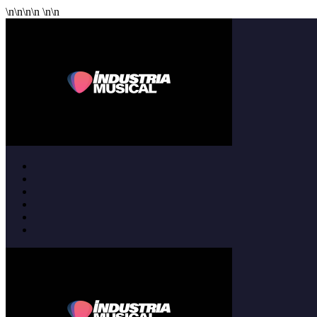
\n
\n
\n
\n
\n
\n