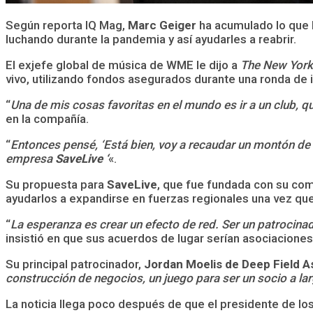
Según reporta IQ Mag,
Marc Geiger
ha acumulado lo que h
luchando durante la pandemia y así ayudarles a reabrir.
El exjefe global de música de WME le dijo a
The New York
vivo, utilizando fondos asegurados durante una ronda de in
“
Una de mis cosas favoritas en el mundo es ir a un club, qu
en la compañía.
“
Entonces pensé, ‘Está bien, voy a recaudar un montón de d
empresa
SaveLive ‘
«.
Su propuesta para
SaveLive
, que fue fundada con su co
ayudarlos a expandirse en fuerzas regionales una vez que
“
La esperanza es crear un efecto de red. Ser un patrocinad
insistió en que sus acuerdos de lugar serían asociaciones 
Su principal patrocinador,
Jordan Moelis de Deep Field
construcción de negocios, un juego para ser un socio a l
La noticia llega poco después de que el presidente de l