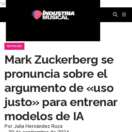
\n
\n
\n
\n
\n
\n
NOTICIAS
Mark Zuckerberg se
pronuncia sobre el
argumento de «uso
justo» para entrenar
modelos de IA
Por Julia Hernández Ruza