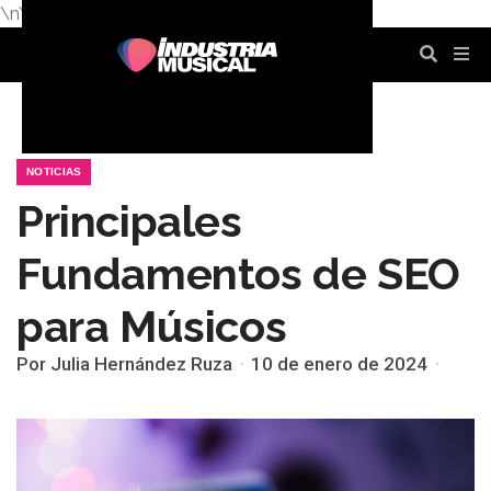
\n
\n
\n
\n
\n
\n
NOTICIAS
Principales
Fundamentos de SEO
para Músicos
Por Julia Hernández Ruza
10 de enero de 2024