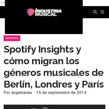
\n
\n
\n
\n
\n
\n
NOTICIAS
Spotify Insights y
cómo migran los
géneros musicales de
Berlín, Londres y París
Por angelnavas
15 de septiembre de 2014