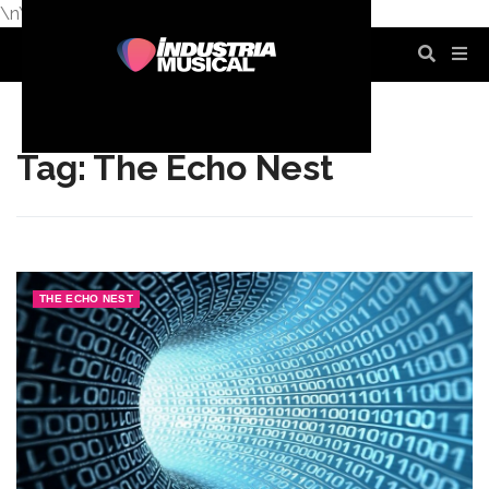
\n
\n
\n
\n
\n
\n
Tag: The Echo Nest
THE ECHO NEST