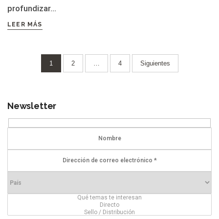
profundizar...
LEER MÁS
Paginación
1
2
…
4
Siguientes
de
entradas
Newsletter