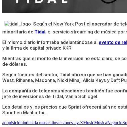
Según el New York Post
el operador de te
minoritaria de
Tidal
, el servicio streaming de música por
El mismo diario informaba adelantándose al
evento de re
y la firma de capital privado KKR.
Mientras que el monto de la inversión no está claro, se 
de dólares.
Según fuentes del sector,
Tidal afirma que se han gana
West, Rihanna, Madonna, Nicki Minaj, Alicia Keys y Daft Pu
La compañía de telecomunicaciones también fue confir
jefe de inversiones de Tidal, Vania Schlögel.
Los detalles y los precios que Sprint ofrecerá aún no est
Sprint en Manhattan.
adquisición
industria musical
inversiones
Jay-Z
Music
Música
Negocio
So