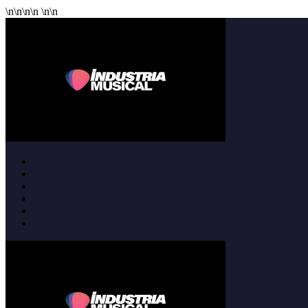
\n
\n
\n
\n
\n
\n