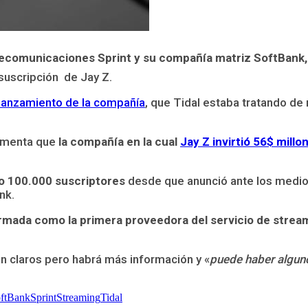
lecomunicaciones Sprint y su compañía matriz SoftBank, 
 suscripción de Jay Z.
lanzamiento de la compañía
, que Tidal estaba tratando d
comenta que
la compañía en la cual
Jay Z invirtió 56$ mill
do 100.000 suscriptores
desde que anunció ante los medios
nk.
mada como la primera proveedora del servicio de strea
án claros pero habrá más información y «
puede haber algun
ftBank
Sprint
Streaming
Tidal