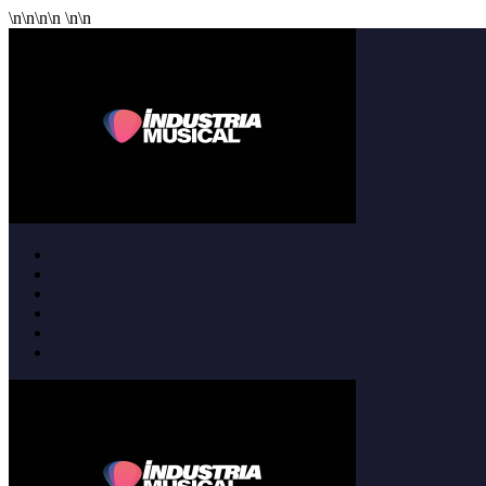
\n
\n
\n
\n
\n
\n