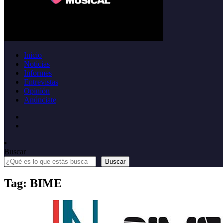
Inicio
Noticias
Informes
Entrevistas
Opinión
Anúnciate
Buscar
Buscar
Tag: BIME