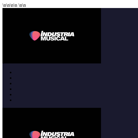
\n
\n
\n
\n
\n
\n