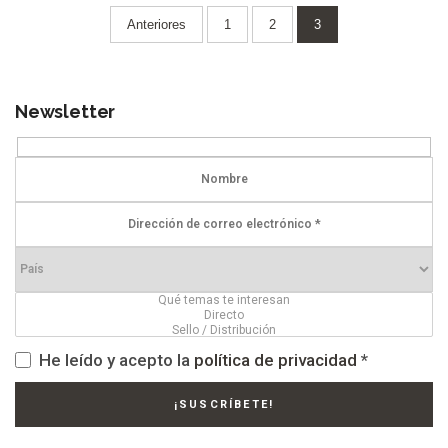
Paginación
Anteriores
1
2
3
de
entradas
Newsletter
He leído y acepto la
política de privacidad
*