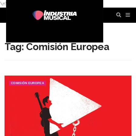
\n
\n
\n
\n
\n
\n
Tag: Comisión Europea
COMISIÓN EUROPEA