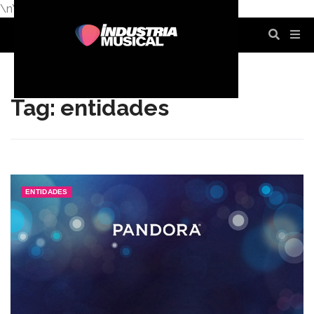
\n
\n
\n
\n
\n
\n
Tag: entidades
ENTIDADES