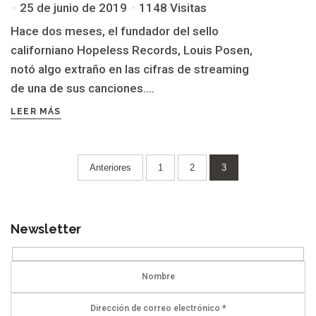
25 de junio de 2019
1148 Visitas
Hace dos meses, el fundador del sello
californiano Hopeless Records, Louis Posen,
notó algo extraño en las cifras de streaming
de una de sus canciones....
LEER MÁS
Paginación
Anteriores
1
2
3
de
entradas
Newsletter