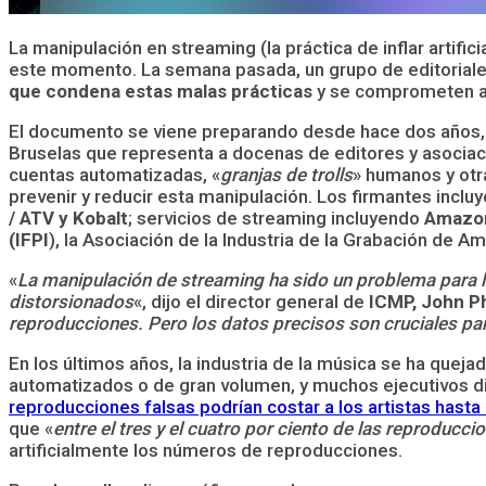
La manipulación en streaming (la práctica de inflar artif
este momento. La semana pasada, un grupo de editoriale
que condena estas malas prácticas
y se comprometen a t
El documento se viene preparando desde hace dos años, e
Bruselas que representa a docenas de editores y asociaci
cuentas automatizadas, «
granjas de trolls
» humanos y otr
prevenir y reducir esta manipulación. Los firmantes inclu
/ ATV y Kobalt
; servicios de streaming incluyendo
Amazon
(IFPI
), la Asociación de la Industria de la Grabación de Am
«
La manipulación de streaming ha sido un problema para l
distorsionados
«, dijo el director general de
ICMP, John P
reproducciones. Pero los datos precisos son cruciales par
En los últimos años, la industria de la música se ha qu
automatizados o de gran volumen, y muchos ejecutivos di
reproducciones falsas podrían costar a los artistas hasta
que «
entre el tres y el cuatro por ciento de las reproducci
artificialmente los números de reproducciones.