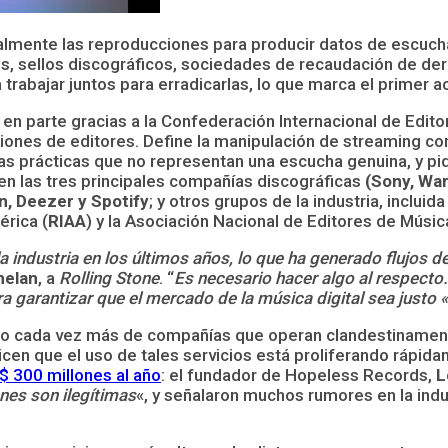
icialmente las reproducciones para producir datos de escuch
s, sellos discográficos, sociedades de recaudación de de
rabajar juntos para erradicarlas, lo que marca el primer ac
n parte gracias a la Confederación Internacional de Edito
ones de editores. Define la manipulación de streaming com
as prácticas que no representan una escucha genuina, y pid
yen las tres principales compañías discográficas
(Sony, War
, Deezer y Spotify
; y otros grupos de la industria, incluid
érica (
RIAA
) y la Asociación Nacional de Editores de Músic
a industria en los últimos años, lo que ha generado flujos
helan
, a
Rolling Stone
. “
Es necesario hacer algo al respect
a garantizar que el mercado de la música digital sea justo «
ejado cada vez más de compañías que operan clandestiname
cen que el uso de tales servicios está proliferando rápid
 $ 300 millones al año
: el fundador de Hopeless Records,
L
ones son ilegítimas
«, y señalaron muchos rumores en la indu