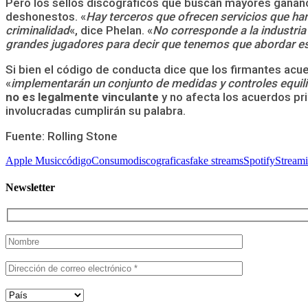
Pero los sellos discográficos que buscan mayores gananci
deshonestos. «
Hay terceros que ofrecen servicios que han 
criminalidad
«, dice Phelan. «
No corresponde a la industria 
grandes jugadores para decir que tenemos que abordar e
Si bien el código de conducta dice que los firmantes acue
«
implementarán un conjunto de medidas y controles equili
no es legalmente vinculante
y no afecta los acuerdos pri
involucradas cumplirán su palabra.
Fuente: Rolling Stone
Apple Music
código
Consumo
discograficas
fake streams
Spotify
Stream
Newsletter