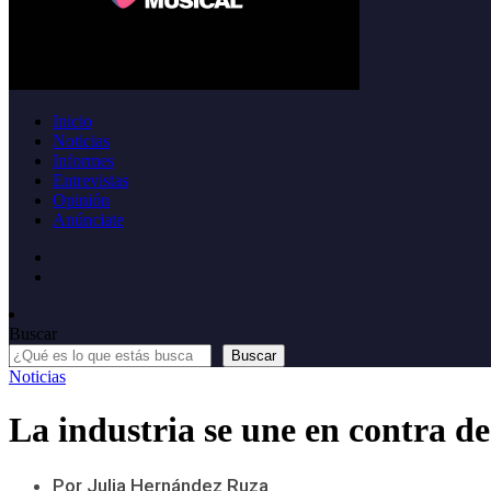
Inicio
Noticias
Informes
Entrevistas
Opinión
Anúnciate
Buscar
Buscar
Noticias
La industria se une en contra de
Por Julia Hernández Ruza