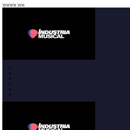
\n
\n
\n
\n
\n
\n