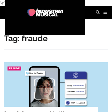
\n
\n
\n
\n
\n
\n
Tag: fraude
FRAUDE