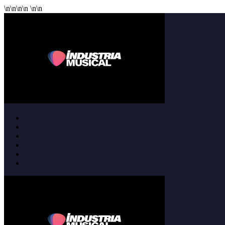
\n
\n
\n
\n
\n
\n