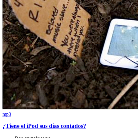
mp3
¿Tiene el iPod sus días contados?