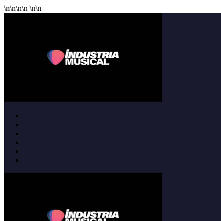
\n
\n
\n
\n
\n
\n