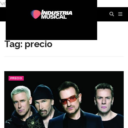
\n
\n
\n
\n
\n
\n
Tag: precio
PRECIO