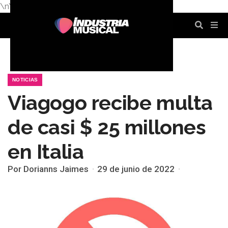
\n
\n
\n
\n
\n
\n
NOTICIAS
Viagogo recibe multa
de casi $ 25 millones
en Italia
Por Dorianns Jaimes
29 de junio de 2022