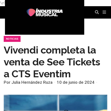
\n
\n
\n
\n
\n
\n
NOTICIAS
Vivendi completa la
venta de See Tickets
a CTS Eventim
Por Julia Hernández Ruza
10 de junio de 2024