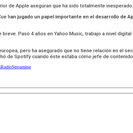
ior de Apple aseguran que ha sido totalmente inesperado
Cue h
an jugado un papel importante en el desarrollo de A
e breve. Pasó 4 años en Yahoo Music, trabajo a nivel digita
opea, pero ha asegurado que no tiene relación en el secto
rchó de Spotify cuando éste estaba cómo jefe de contenido
a
Radio
Streaming