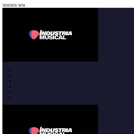
\n
\n
\n
\n
\n
\n